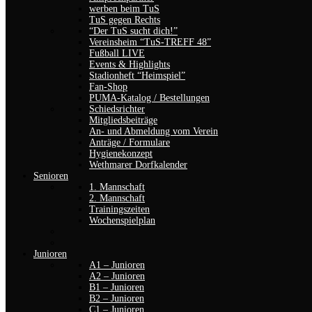
Vereinsheim “TuS-TREFF 48”
Fußball LIVE
Events & Highlights
Stadionheft “Heimspiel”
Fan-Shop
PUMA-Katalog / Bestellungen
Schiedsrichter
Mitgliedsbeiträge
An- und Abmeldung vom Verein
Anträge / Formulare
Hygienekonzept
Wethmarer Dorfkalender
Senioren
1. Mannschaft
2. Mannschaft
Trainingszeiten
Wochenspielplan
Junioren
A1 – Junioren
A2 – Junioren
B1 – Junioren
B2 – Junioren
C1 – Junioren
C2 – Junioren
D1 – Junioren
D2 – Junioren