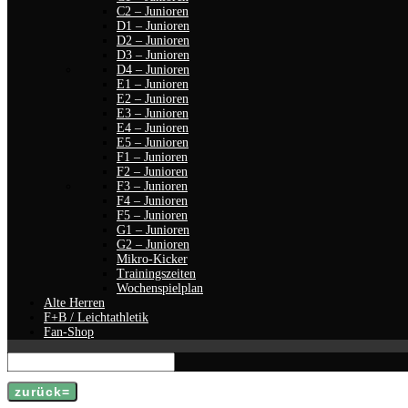
D3 – Junioren
D4 – Junioren
E1 – Junioren
E2 – Junioren
E3 – Junioren
E4 – Junioren
E5 – Junioren
F1 – Junioren
F2 – Junioren
F3 – Junioren
F4 – Junioren
F5 – Junioren
G1 – Junioren
G2 – Junioren
Mikro-Kicker
Trainingszeiten
Wochenspielplan
Alte Herren
F+B / Leichtathletik
Fan-Shop
zurück
Sechzig Minuten Vollgas in der Boxhalle