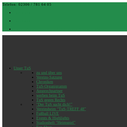
Telefon: 02306 / 781 64 05
info@tus-westfalia-wethmar.de
Facebook
Facebook
Cappenberger See 6 – 44534 Lünen (Google-Maps)
Unser TuS
zu und über uns
Vereins-Satzung
Chroniken
TuS-Organigramm
Ansprechpartner
werben beim TuS
TuS gegen Rechts
“Der TuS sucht dich!”
Vereinsheim “TuS-TREFF 48”
Fußball LIVE
Events & Highlights
Stadionheft “Heimspiel”
Fan-Shop
PUMA-Katalog / Bestellungen
Schiedsrichter
Mitgliedsbeiträge