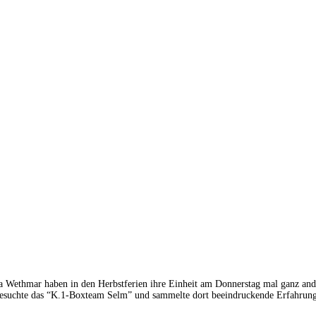
ia Wethmar haben in den Herbstferien ihre Einheit am Donnerstag mal ganz and
esuchte das “K.1-Boxteam Selm” und sammelte dort beeindruckende Erfahrun