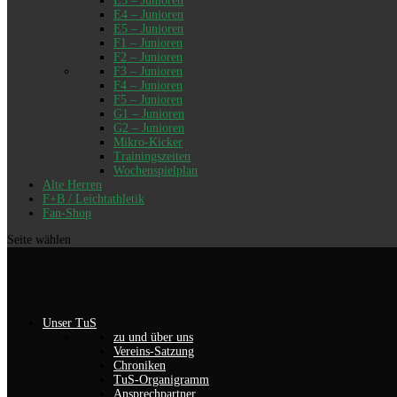
F2 – Junioren
F3 – Junioren
F4 – Junioren
F5 – Junioren
G1 – Junioren
G2 – Junioren
Mikro-Kicker
Trainingszeiten
Wochenspielplan
Alte Herren
F+B / Leichtathletik
Fan-Shop
Seite wählen
Unser TuS
zu und über uns
Vereins-Satzung
Chroniken
TuS-Organigramm
Ansprechpartner
werben beim TuS
TuS gegen Rechts
“Der TuS sucht dich!”