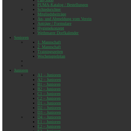
An- und Abmeldung vom Verein
Anträge / Formulare
Hygienekonzept
Wethmarer Dorfkalender
Senioren
1. Mannschaft
2. Mannschaft
Trainingszeiten
Wochenspielplan
Junioren
A1 – Junioren
A2 – Junioren
B1 – Junioren
B2 – Junioren
C1 – Junioren
C2 – Junioren
D1 – Junioren
D2 – Junioren
D3 – Junioren
D4 – Junioren
E1 – Junioren
E2 – Junioren
E3 – Junioren
E4 – Junioren
E5 – Junioren
F1 – Junioren